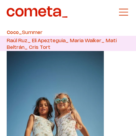
Summer
Coco_
Raúl Ruz_ Eli Apezteguia_ Maria Walker_ Mati
Beltrán_ Cris Tort