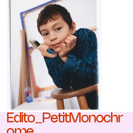
Edito_PetitMonochr
ome