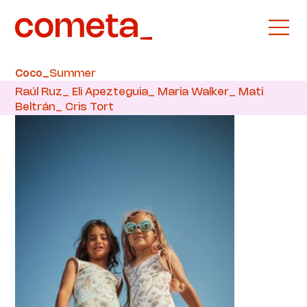
Summer
Coco_
Raúl Ruz_ Eli Apezteguia_ Maria Walker_ Mati
Beltrán_ Cris Tort